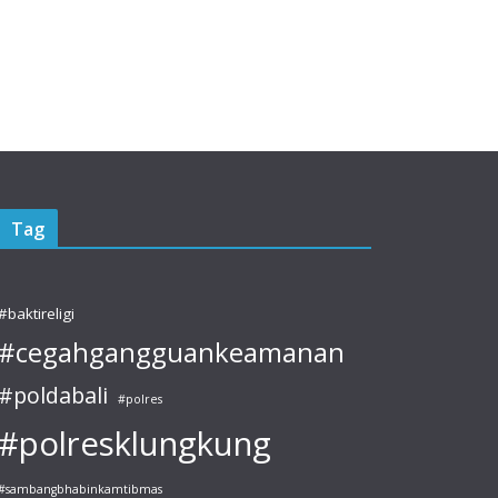
Tag
#baktireligi
#cegahgangguankeamanan
#poldabali
#polres
#polresklungkung
#sambangbhabinkamtibmas