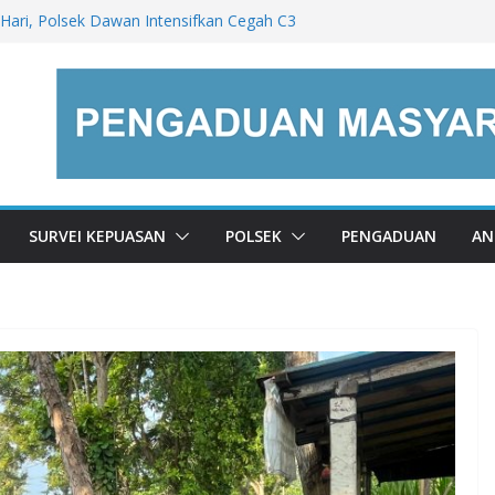
i Hari, Polsek Dawan Intensifkan Cegah C3
nalitas.
sa Bakas Hadiri Gerakan Irigasi Bersih,
 Kelestarian Lingkungan.
sonel Polres Klungkung Gelar Aksi Bersih-
Desa Getakan Amankan Rangkaian
ssal Desa Adat Anjingan.
Samapta Polres Klungkung Intensif di Areal
ap Liar.
SURVEI KEPUASAN
POLSEK
PENGADUAN
AN